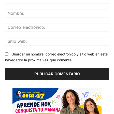
Comentario:
No
Co
ele
Sit
we
Guardar mi nombre, correo electrónico y sitio web en este
navegador la próxima vez que comente.