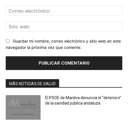
Co
ele
Sit
we
Guardar mi nombre, correo electrónico y sitio web en este
navegador la próxima vez que comente.
MÁS NOTICIAS DE SALUD
El PSOE de Manilva denuncia el “deterioro”
de la sanidad pública andaluza