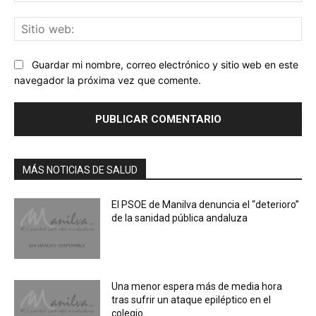
Sit
we
Guardar mi nombre, correo electrónico y sitio web en este
navegador la próxima vez que comente.
MÁS NOTICIAS DE SALUD
El PSOE de Manilva denuncia el “deterioro”
de la sanidad pública andaluza
Una menor espera más de media hora
tras sufrir un ataque epiléptico en el
colegio