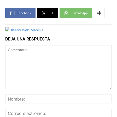
Facebook
X
WhatsApp
DEJA UNA RESPUESTA
Comentario:
No
Co
ele