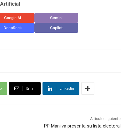
rtificial
Google AI
Gemini
DeepSeek
Copilot
p
Email
Linkedin
Artículo siguiente
PP Manilva presenta su lista electoral