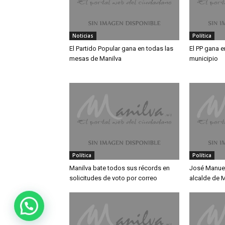
Noticias
Política
El Partido Popular gana en todas las
El PP gana e
mesas de Manilva
municipio
Política
Política
Manilva bate todos sus récords en
José Manue
solicitudes de voto por correo
alcalde de M