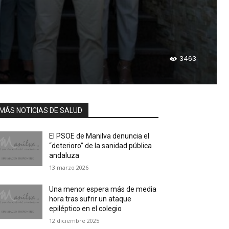
3463
MÁS NOTICIAS DE SALUD
El PSOE de Manilva denuncia el
“deterioro” de la sanidad pública
andaluza
13 marzo 2026
Una menor espera más de media
hora tras sufrir un ataque
epiléptico en el colegio
12 diciembre 2025