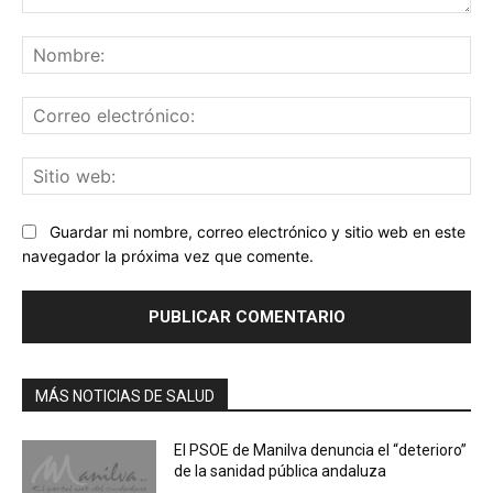
Comentario:
No
Co
ele
Sit
we
Guardar mi nombre, correo electrónico y sitio web en este
navegador la próxima vez que comente.
MÁS NOTICIAS DE SALUD
El PSOE de Manilva denuncia el “deterioro”
de la sanidad pública andaluza