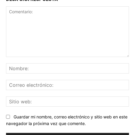
Comentario:
No
Co
ele
Sit
we
Guardar mi nombre, correo electrónico y sitio web en este
navegador la próxima vez que comente.