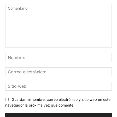
Comentario:
No
Co
ele
Sit
we
Guardar mi nombre, correo electrónico y sitio web en este
navegador la próxima vez que comente.