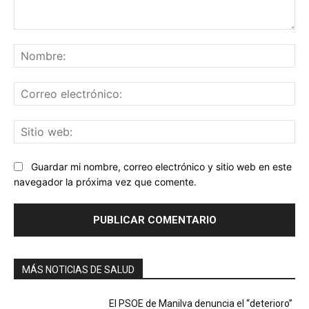
Comentario:
No
Co
ele
Sit
we
Guardar mi nombre, correo electrónico y sitio web en este
navegador la próxima vez que comente.
MÁS NOTICIAS DE SALUD
El PSOE de Manilva denuncia el “deterioro”