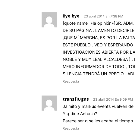
Bye bye
23 abril 2014 En 7:38 PM
[quote name=»la opinión»]SR. AD
DE SU PÁGINA . LAMENTO DECIRLE
,QUE MÍ MARCHA, ES POR LA FALTA
ESTE PUEBLO . VEO Y ESPERANDO 
INVESTIGACIONES ABIERTA POR L
NOBLE Y MUY LEAL ALCALDESA ) .
MERO INFORMADOR DE TODO , TOD
SILENCIA TENDRÁ UN PRECIO . ADIOS
Respuesta
transfIUgas
23 abril 2014 En 9:09 PM
Jaimito y markus events vuelven de
Y q dice Antonia?
Parece ser q se les acaba el tiempo
Respuesta