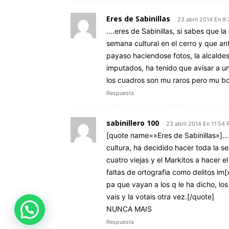
Eres de Sabinillas
23 abril 2014 En 9
….eres de Sabinillas, si sabes que la
semana cultural en el cerro y que ant
payaso haciendose fotos, la alcaldes
imputados, ha tenido que avisar a un
los cuadros son mu raros pero mu bon
Respuesta
sabinillero 100
23 abril 2014 En 11:54
[quote name=»Eres de Sabinillas»]….e
cultura, ha decidido hacer toda la s
cuatro viejas y el Markitos a hacer e
faltas de ortografia como delitos im
pa que vayan a los q le ha dicho, l
vais y la votais otra vez.[/quote]
NUNCA MAIS
Respuesta