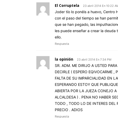
El Corruptela
23 abril 2014 En 10:22 A
Joder tío lo ponéis a huevo, Centro H
con el paso del tiempo se han permi
que se han pegado, las imputhacione
les puede enseñar a crear la deuda 
ello.
Respuesta
la opinión
23 abril 2014 En 7:34 PM
SR. ADM. ME DIRIJO A USTED PAR
DECIRLE ( ESPERO EQIVOCARME , P
FALTA DE SU IMPARCIALIDAD EN LA
ESPERANDO ESTOY QUE PUBLIQUE 
ABIERTA POR LA JUEZA CONEJO A
ALCALDESA ) . PENA NO HABER S
TODO , TODO LO DE INTERES DEL 
PRECIO . ADIOS
Respuesta