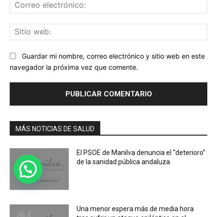
Co
ele
Sit
we
Guardar mi nombre, correo electrónico y sitio web en este
navegador la próxima vez que comente.
MÁS NOTICIAS DE SALUD
El PSOE de Manilva denuncia el “deterioro”
de la sanidad pública andaluza
Una menor espera más de media hora