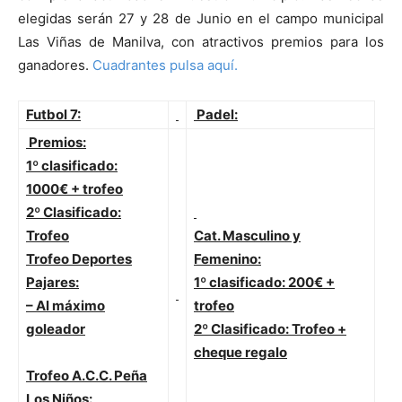
elegidas serán 27 y 28 de Junio en el campo municipal
Las Viñas de Manilva, con atractivos premios para los
ganadores.
Cuadrantes pulsa aquí.
Futbol 7:
Padel:
Premios:
1º clasificado:
1000€ + trofeo
2º Clasificado:
Trofeo
Cat. Masculino y
Trofeo Deportes
Femenino:
Pajares:
1º clasificado: 200€ +
– Al máximo
trofeo
goleador
2º Clasificado: Trofeo +
cheque regalo
Trofeo A.C.C. Peña
Los Niños: