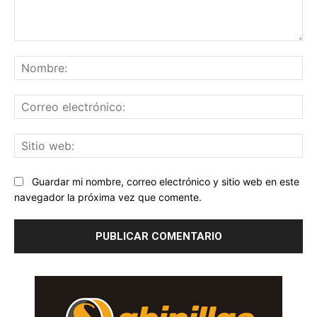
Comentario:
No
Co
ele
Sit
we
Guardar mi nombre, correo electrónico y sitio web en este
navegador la próxima vez que comente.