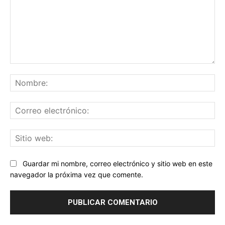
Comentario:
No
Co
ele
Sit
we
Guardar mi nombre, correo electrónico y sitio web en este
navegador la próxima vez que comente.