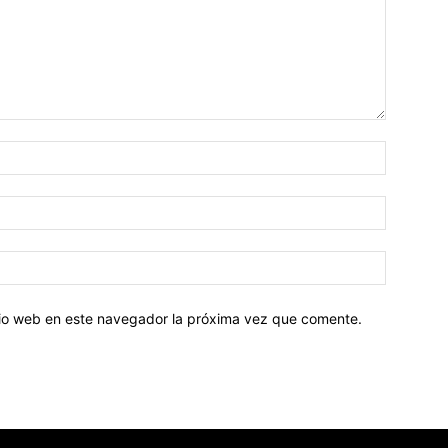
Nombre:
Correo
electróni
Sitio
web:
itio web en este navegador la próxima vez que comente.