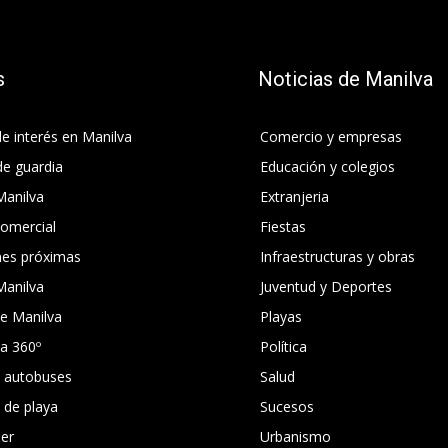
s
Noticias de Manilva
e interés en Manilva
Comercio y empresas
de guardia
Educación y colegios
Manilva
Extranjeria
comercial
Fiestas
nes próximas
Infraestructuras y obras
Manilva
Juventud y Deportes
e Manilva
Playas
ca 360º
Política
e autobuses
Salud
s de playa
Sucesos
er
Urbanismo