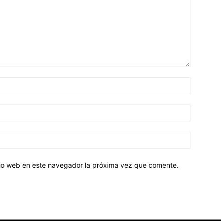
Nombre:
Correo
electróni
Sitio
web:
itio web en este navegador la próxima vez que comente.