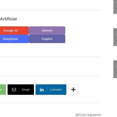
rtificial
Google AI
Gemini
DeepSeek
Copilot
p
Email
Linkedin
Artículo siguiente