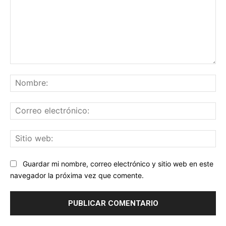
Comentario:
No
Co
ele
Sit
we
Guardar mi nombre, correo electrónico y sitio web en este
navegador la próxima vez que comente.