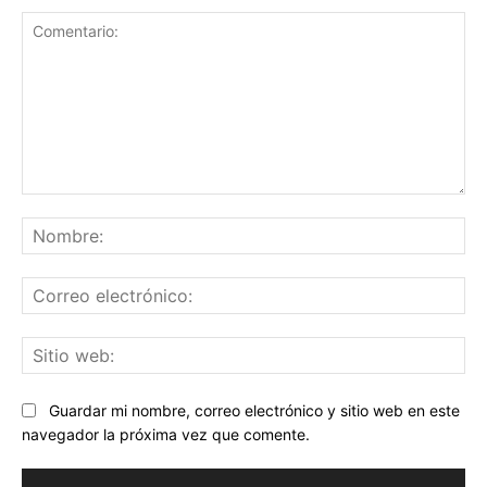
Comentario:
No
Co
ele
Sit
we
Guardar mi nombre, correo electrónico y sitio web en este
navegador la próxima vez que comente.