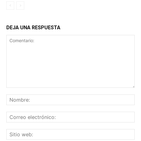
DEJA UNA RESPUESTA
Comentario:
No
Co
ele
Sit
we