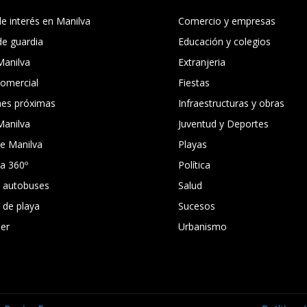
e interés en Manilva
Comercio y empresas
de guardia
Educación y colegios
Manilva
Extranjeria
comercial
Fiestas
nes próximas
Infraestructuras y obras
Manilva
Juventud y Deportes
e Manilva
Playas
ca 360º
Política
e autobuses
Salud
s de playa
Sucesos
er
Urbanismo