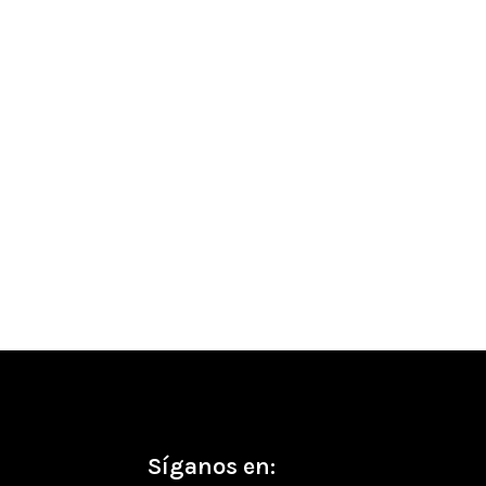
co:
Síganos en: