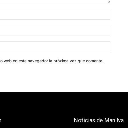
Nombre:
Correo
electróni
Sitio
web:
itio web en este navegador la próxima vez que comente.
s
Noticias de Manilva