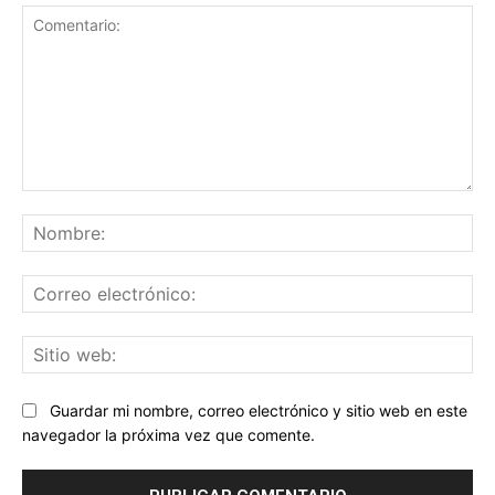
Comentario:
No
Co
ele
Sit
we
Guardar mi nombre, correo electrónico y sitio web en este
navegador la próxima vez que comente.