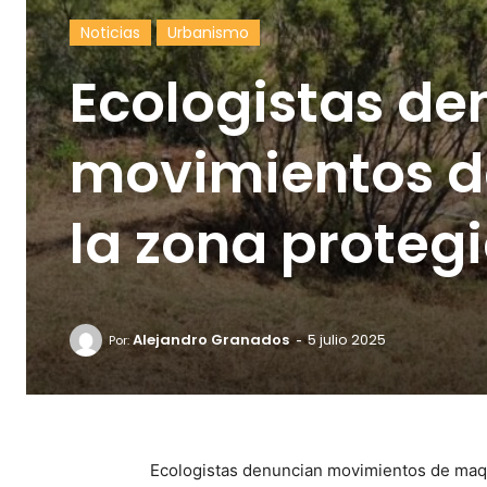
Noticias
Urbanismo
Ecologistas de
movimientos d
la zona protegi
-
Alejandro Granados
5 julio 2025
Por:
Ecologistas denuncian movimientos de maqui