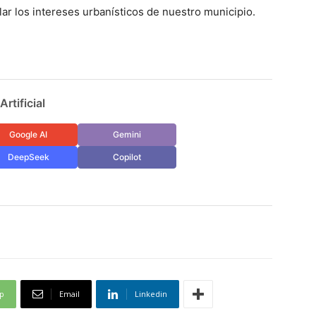
ar los intereses urbanísticos de nuestro municipio.
rtificial
Google AI
Gemini
DeepSeek
Copilot
p
Email
Linkedin