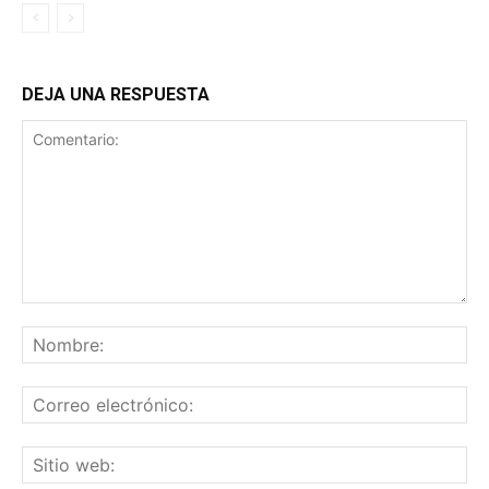
DEJA UNA RESPUESTA
Comentario:
No
Co
ele
Sit
we