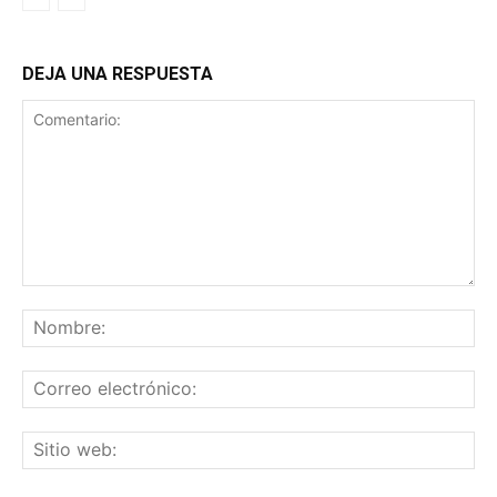
DEJA UNA RESPUESTA
Comentario:
No
Co
ele
Sit
we