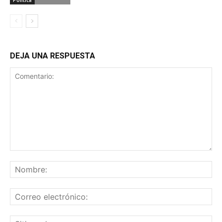
Política
DEJA UNA RESPUESTA
Comentario:
No
Co
ele
Sit