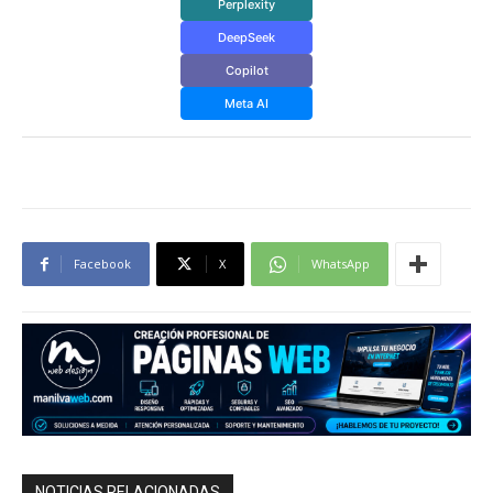
Perplexity
DeepSeek
Copilot
Meta AI
Facebook
X
WhatsApp
NOTICIAS RELACIONADAS