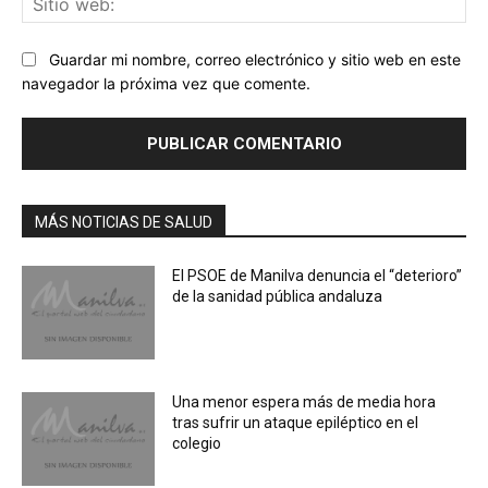
we
Guardar mi nombre, correo electrónico y sitio web en este
navegador la próxima vez que comente.
MÁS NOTICIAS DE SALUD
El PSOE de Manilva denuncia el “deterioro”
de la sanidad pública andaluza
Una menor espera más de media hora
tras sufrir un ataque epiléptico en el
colegio