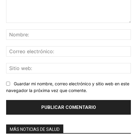
Comentario:
No
Co
ele
Sit
we
Guardar mi nombre, correo electrónico y sitio web en este
navegador la próxima vez que comente.
MÁS NOTICIAS DE SALUD