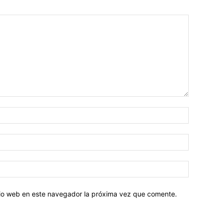
Nombre:
Correo
electróni
Sitio
web:
itio web en este navegador la próxima vez que comente.