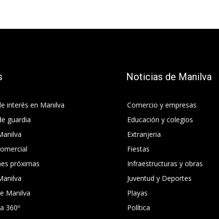
s
Noticias de Manilva
e interés en Manilva
Comercio y empresas
de guardia
Educación y colegios
Manilva
Extranjeria
comercial
Fiestas
nes próximas
Infraestructuras y obras
Manilva
Juventud y Deportes
e Manilva
Playas
ca 360º
Política