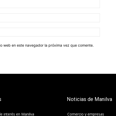
Nombre:
Correo
electróni
Sitio
web:
itio web en este navegador la próxima vez que comente.
s
Noticias de Manilva
e interés en Manilva
Comercio y empresas