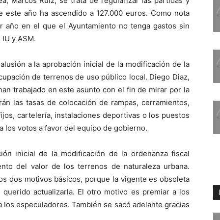
, Marcos Ruiz, se trata de regularizar las partidas y
que este año ha ascendido a 127.000 euros. Como nota
er año en el que el Ayuntamiento no tenga gastos sin
 IU y ASM.
lusión a la aprobación inicial de la modificación de la
cupación de terrenos de uso público local. Diego Diaz,
an trabajado en este asunto con el fin de mirar por la
arán las tasas de colocación de rampas, cerramientos,
fijos, cartelería, instalaciones deportivas o los puestos
a los votos a favor del equipo de gobierno.
n inicial de la modificación de la ordenanza fiscal
nto del valor de los terrenos de naturaleza urbana.
los dos motivos básicos, porque la vigente es obsoleta
uerido actualizarla. El otro motivo es premiar a los
a los especuladores. También se sacó adelante gracias