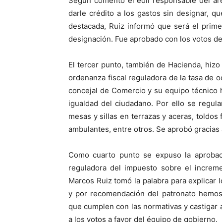
Según comentó el edil responsable del área
darle crédito a los gastos sin designar, 
destacada, Ruiz informó que será el prim
designación. Fue aprobado con los votos de
El tercer punto, también de Hacienda, hizo a
ordenanza fiscal reguladora de la tasa de o
concejal de Comercio y su equipo técnico h
igualdad del ciudadano. Por ello se regul
mesas y sillas en terrazas y aceras, toldos 
ambulantes, entre otros. Se aprobó gracias 
Como cuarto punto se expuso la aprobació
reguladora del impuesto sobre el increme
Marcos Ruiz tomó la palabra para explicar 
y por recomendación del patronato hemos q
que cumplen con las normativas y castigar 
a los votos a favor del équipo de gobierno.