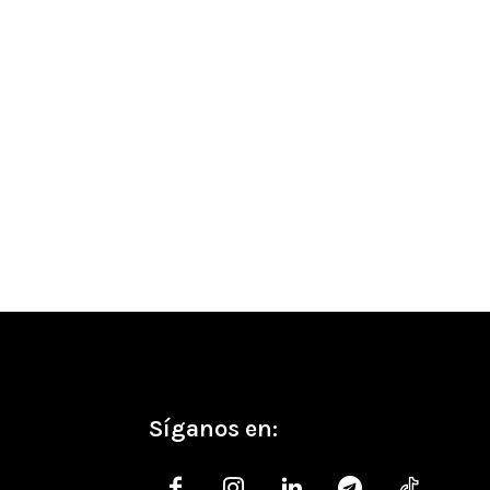
co:
Síganos en: