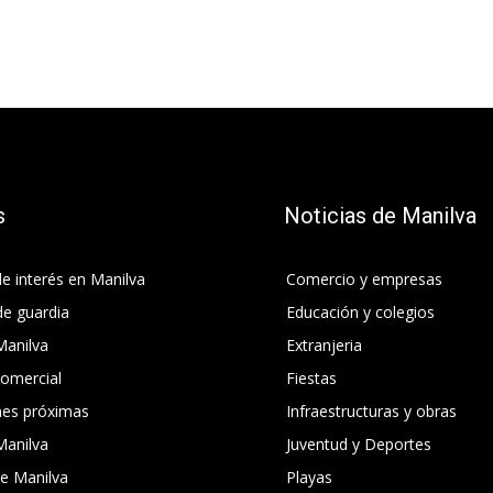
s
Noticias de Manilva
e interés en Manilva
Comercio y empresas
de guardia
Educación y colegios
Manilva
Extranjeria
comercial
Fiestas
nes próximas
Infraestructuras y obras
Manilva
Juventud y Deportes
e Manilva
Playas