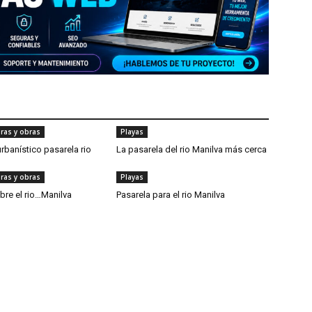
uras y obras
Playas
urbanístico pasarela rio
La pasarela del rio Manilva más cerca
uras y obras
Playas
bre el rio…Manilva
Pasarela para el rio Manilva