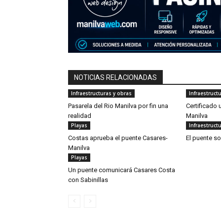
NOTICIAS RELACIONADAS
Infraestructuras y obras
Infraestruct
Pasarela del Rio Manilva por fin una
Certificado 
realidad
Manilva
Playas
Infraestruct
Costas aprueba el puente Casares-
El puente so
Manilva
Playas
Un puente comunicará Casares Costa
con Sabinillas