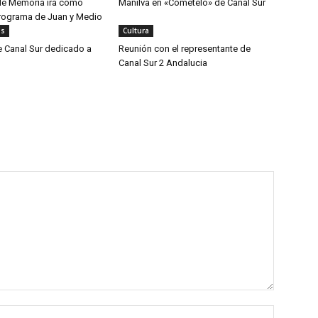
de Memoria irá como
Manilva en «Cómetelo» de Canal Sur
programa de Juan y Medio
as
Cultura
 Canal Sur dedicado a
Reunión con el representante de
Canal Sur 2 Andalucia
Nombre: