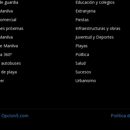
de guardia
Educación y colegios
Manilva
Extranjeria
comercial
Fiestas
nes próximas
Infraestructuras y obras
Manilva
Juventud y Deportes
e Manilva
Playas
ca 360º
Política
e autobuses
Salud
s de playa
Sucesos
er
Urbanismo
n
Opcion5.com
Política 