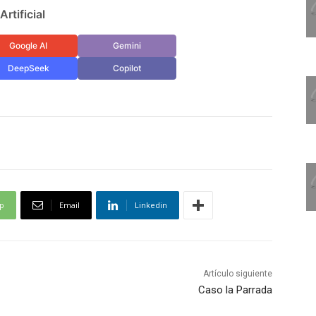
rtificial
Google AI
Gemini
DeepSeek
Copilot
p
Email
Linkedin
Artículo siguiente
Caso la Parrada