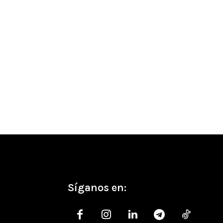
co:
Síganos en: