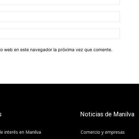
Correo
electróni
Sitio
web:
itio web en este navegador la próxima vez que comente.
s
Noticias de Manilva
e interés en Manilva
Comercio y empresas