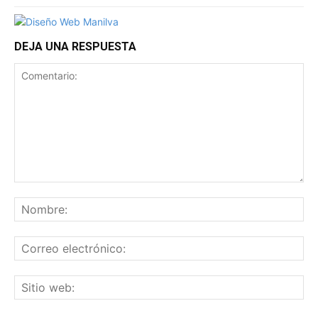
DEJA UNA RESPUESTA
Comentario:
No
Co
ele
Sit
we