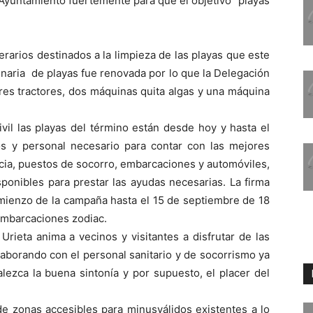
 Ayuntamiento fuertemente para que el objetivo “playas
arios destinados a la limpieza de las playas que este
inaria de playas fue renovada por lo que la Delegación
es tractores, dos máquinas quita algas y una máquina
vil las playas del término están desde hoy y hasta el
s y personal necesario para contar con las mejores
ncia, puestos de socorro, embarcaciones y automóviles,
sponibles para prestar las ayudas necesarias. La firma
mienzo de la campaña hasta el 15 de septiembre de 18
embarcaciones zodiac.
Urieta anima a vecinos y visitantes a disfrutar de las
olaborando con el personal sanitario y de socorrismo ya
lezca la buena sintonía y por supuesto, el placer del
de zonas accesibles para minusválidos existentes a lo