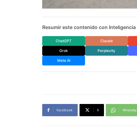
Resumir este contenido con Inteligencia A
ChatGPT
Claude
Grok
Perplexity
Meta AI
Facebook
X
WhatsAp