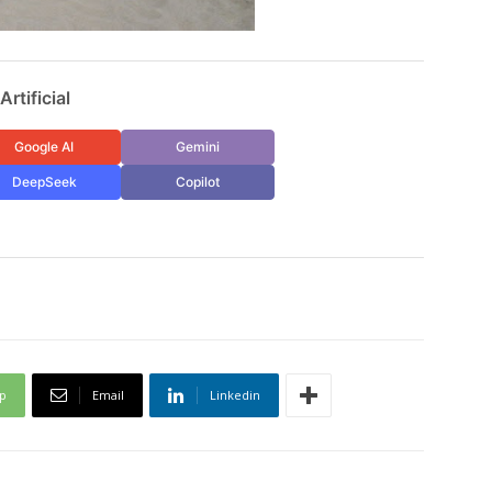
rtificial
Google AI
Gemini
DeepSeek
Copilot
p
Email
Linkedin