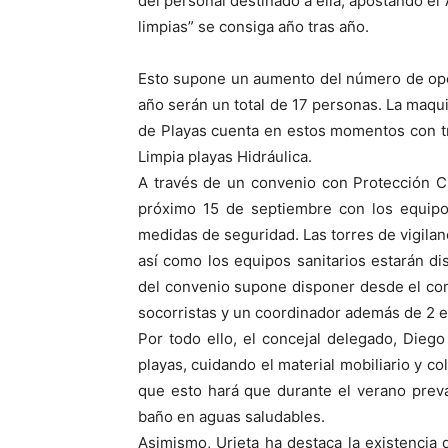
del personal destinado a ella, apostando el
limpias” se consiga año tras año.
Esto supone un aumento del número de oper
año serán un total de 17 personas. La maqu
de Playas cuenta en estos momentos con tr
Limpia playas Hidráulica.
A través de un convenio con Protección Ci
próximo 15 de septiembre con los equipo
medidas de seguridad. Las torres de vigila
así como los equipos sanitarios estarán di
del convenio supone disponer desde el co
socorristas y un coordinador además de 2 
Por todo ello, el concejal delegado, Diego 
playas, cuidando el material mobiliario y c
que esto hará que durante el verano preva
baño en aguas saludables.
Asimismo, Urieta ha destaca la existencia 