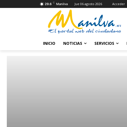
C
Jue 06 agosto 2026
Acceder
29.6
Manilva
INICIO
NOTICIAS
SERVICIOS