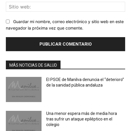
Sit
we
Guardar mi nombre, correo electrónico y sitio web en este
navegador la próxima vez que comente.
MÁS NOTICIAS DE SALUD
El PSOE de Manilva denuncia el “deterioro”
de la sanidad pública andaluza
Una menor espera más de media hora
tras sufrir un ataque epiléptico en el
colegio