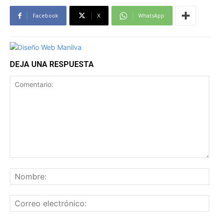
Facebook
X
WhatsApp
DEJA UNA RESPUESTA
Comentario:
No
Co
ele