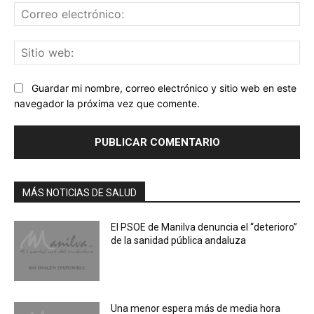
Co
ele
Sit
we
Guardar mi nombre, correo electrónico y sitio web en este
navegador la próxima vez que comente.
MÁS NOTICIAS DE SALUD
El PSOE de Manilva denuncia el “deterioro”
de la sanidad pública andaluza
Una menor espera más de media hora