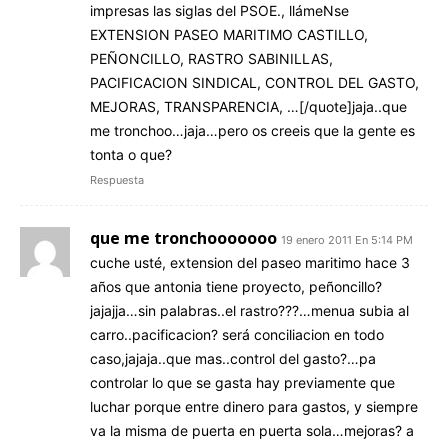
impresas las siglas del PSOE., llámeNse
EXTENSION PASEO MARITIMO CASTILLO,
PEÑONCILLO, RASTRO SABINILLAS,
PACIFICACION SINDICAL, CONTROL DEL GASTO,
MEJORAS, TRANSPARENCIA, …[/quote]jaja..que
me tronchoo…jaja…pero os creeis que la gente es
tonta o que?
Respuesta
que me tronchooooooo
19 enero 2011 En 5:14 PM
cuche usté, extension del paseo maritimo hace 3
años que antonia tiene proyecto, peñoncillo?
jajajja…sin palabras..el rastro???…menua subia al
carro..pacificacion? será conciliacion en todo
caso,jajaja..que mas..control del gasto?…pa
controlar lo que se gasta hay previamente que
luchar porque entre dinero para gastos, y siempre
va la misma de puerta en puerta sola…mejoras? a