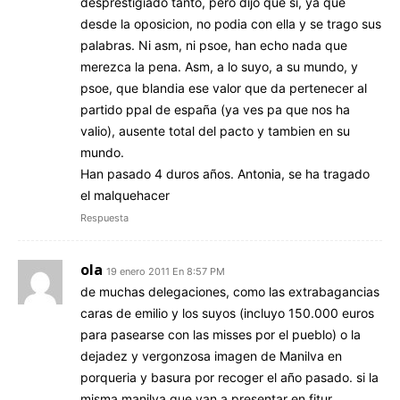
desprestigiado tanto, pero dijo que si, ya que
desde la oposicion, no podia con ella y se trago sus
palabras. Ni asm, ni psoe, han echo nada que
merezca la pena. Asm, a lo suyo, a su mundo, y
psoe, que blandia ese valor que da pertenecer al
partido ppal de españa (ya ves pa que nos ha
valio), ausente total del pacto y tambien en su
mundo.
Han pasado 4 duros años. Antonia, se ha tragado
el malquehacer
Respuesta
ola
19 enero 2011 En 8:57 PM
de muchas delegaciones, como las extrabagancias
caras de emilio y los suyos (incluyo 150.000 euros
para pasearse con las misses por el pueblo) o la
dejadez y vergonzosa imagen de Manilva en
porqueria y basura por recoger el año pasado. si la
misma manilva que van a presentar en fitur.