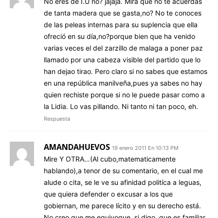
No eres de I.U no? jajaja. Mira que no te acuerdas
de tanta madera que se gasta,no? No te conoces
de las peleas internas para su suplencia que ella
ofreció en su día,no?porque bien que ha venido
varias veces el del zarzillo de malaga a poner paz
llamado por una cabeza visible del partido que lo
han dejao tirao. Pero claro si no sabes que estamos
en una república manilveña,pues ya sabes no hay
quien rechiste porque si no le puede pasar como a
la Lidia. Lo vas pillando. Ni tanto ni tan poco, eh.
Respuesta
AMANDAHUEVOS
19 enero 2011 En 10:13 PM
Mire Y OTRA…(Al cubo,matematicamente
hablando),a tenor de su comentario, en el cual me
alude o cita, se le ve su afinidad politíca a leguas,
que quiera defender o excusar a los que
gobiernan, me parece lícito y en su derecho está.
No creo que me equivoque, si digo, que es familiar