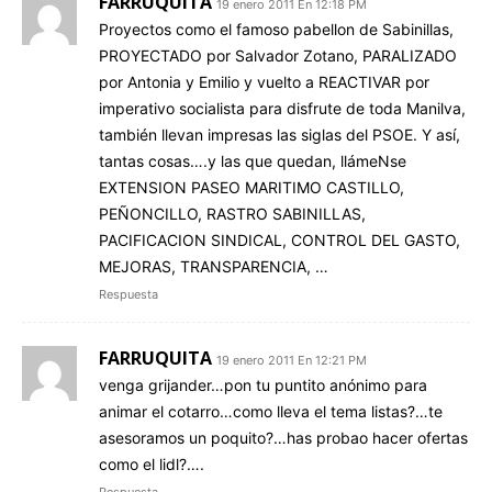
FARRUQUITA
19 enero 2011 En 12:18 PM
Proyectos como el famoso pabellon de Sabinillas,
PROYECTADO por Salvador Zotano, PARALIZADO
por Antonia y Emilio y vuelto a REACTIVAR por
imperativo socialista para disfrute de toda Manilva,
también llevan impresas las siglas del PSOE. Y así,
tantas cosas….y las que quedan, llámeNse
EXTENSION PASEO MARITIMO CASTILLO,
PEÑONCILLO, RASTRO SABINILLAS,
PACIFICACION SINDICAL, CONTROL DEL GASTO,
MEJORAS, TRANSPARENCIA, …
Respuesta
FARRUQUITA
19 enero 2011 En 12:21 PM
venga grijander…pon tu puntito anónimo para
animar el cotarro…como lleva el tema listas?…te
asesoramos un poquito?…has probao hacer ofertas
como el lidl?….