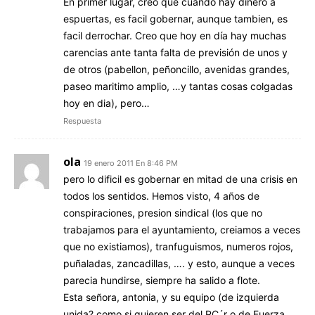
En primer lugar, creo que cuando hay dinero a
espuertas, es facil gobernar, aunque tambien, es
facil derrochar. Creo que hoy en día hay muchas
carencias ante tanta falta de previsión de unos y
de otros (pabellon, peñoncillo, avenidas grandes,
paseo maritimo amplio, …y tantas cosas colgadas
hoy en dia), pero…
Respuesta
ola
19 enero 2011 En 8:46 PM
pero lo dificil es gobernar en mitad de una crisis en
todos los sentidos. Hemos visto, 4 años de
conspiraciones, presion sindical (los que no
trabajamos para el ayuntamiento, creiamos a veces
que no existiamos), tranfuguismos, numeros rojos,
puñaladas, zancadillas, …. y esto, aunque a veces
parecia hundirse, siempre ha salido a flote.
Esta señora, antonia, y su equipo (de izquierda
unida? como si quieren ser del PC´r o de Fuerza