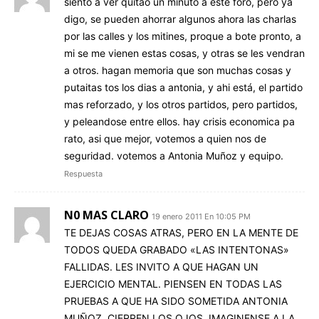
siento a ver quitao un minuto a este foro, pero ya
digo, se pueden ahorrar algunos ahora las charlas
por las calles y los mitines, proque a bote pronto, a
mi se me vienen estas cosas, y otras se les vendran
a otros. hagan memoria que son muchas cosas y
putaitas tos los dias a antonia, y ahi está, el partido
mas reforzado, y los otros partidos, pero partidos,
y peleandose entre ellos. hay crisis economica pa
rato, asi que mejor, votemos a quien nos de
seguridad. votemos a Antonia Muñoz y equipo.
Respuesta
N0 MAS CLARO
19 enero 2011 En 10:05 PM
TE DEJAS COSAS ATRAS, PERO EN LA MENTE DE
TODOS QUEDA GRABADO «LAS INTENTONAS»
FALLIDAS. LES INVITO A QUE HAGAN UN
EJERCICIO MENTAL. PIENSEN EN TODAS LAS
PRUEBAS A QUE HA SIDO SOMETIDA ANTONIA
MUÑOZ. CIERREN LOS OJOS. IMAGINENSE A LA