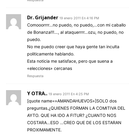
Respuesta
Dr. Grijander
19 enero 2011 En 4:16 PM
Comooorrrr…no puedo, no puedo,…con mi caballo
de Bonanza!!!…, al ataquerrrr…ozu, no puedo, no
puedo.
No me puedo creer que haya gente tan inculta
politicamente hablando.
Esta noticia me satisface, pero que suena a
«elecciones» cercanas
Respuesta
Y OTRA..
19 enero 2011 En 4:25 PM
[quote name=»AMANDAHUEVOS»]SOLO dos
preguntas.¿QUIENES FORMAN LA COMITIVA DEL
AYTO. QUE HA IDO A FITUR? ¿CUANTO NOS
COSTARA…ESO …CREO QUE DE LOS ESTARAN
PROXIMAMENTE.