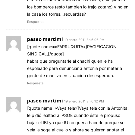
los bomberos (esto tambien lo trajo zotano) y no en
la casa los torres…recuerdas?
Respuesta
paseo martimi
19 enero 2011 En 6:06 PM
[quote name=»FARRUQUITA»]PACIFICACION
SINDICAL,[/quote]
habra que preguntarle al chachi quien le ha
espoleado para denunciar a antonia por meter a
gente de manilva en situacion desesperada.
Respuesta
paseo martimi
19 enero 2011 En 6:12 PM
[quote name=»Vaya tela»]Vaya tela con la Antoñita,
le pidió lealtad al PSOE cuando éste le propuso
bajar el IBI ya que IU no quería hacerlo porque se
veía la soga al cuello y ahora se quieren anotar el