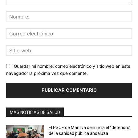
Comentario:
No
Co
ele
Sit
we
Guardar mi nombre, correo electrónico y sitio web en este
navegador la próxima vez que comente.
MÁS NOTICIAS DE SALUD
El PSOE de Manilva denuncia el “deterioro”
de la sanidad pública andaluza