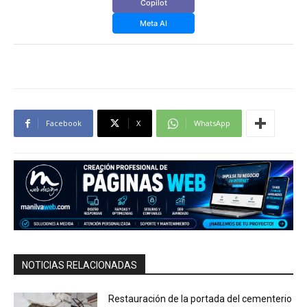
Copilot
Meta AI
Facebook
X
WhatsApp
NOTICIAS RELACIONADAS
Restauración de la portada del cementerio