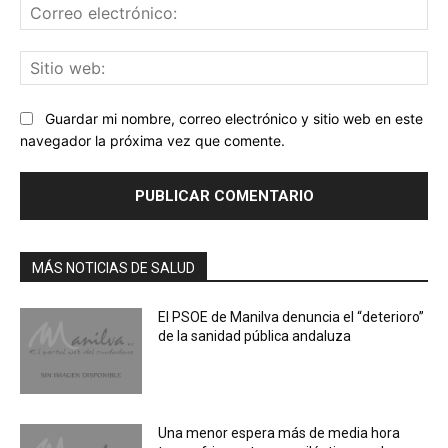
Co
ele
Sit
we
Guardar mi nombre, correo electrónico y sitio web en este
navegador la próxima vez que comente.
MÁS NOTICIAS DE SALUD
El PSOE de Manilva denuncia el “deterioro”
de la sanidad pública andaluza
Una menor espera más de media hora