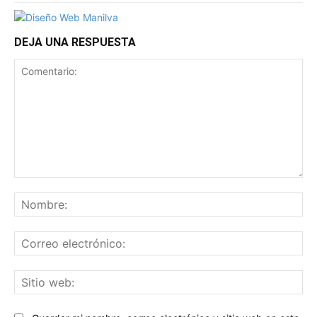
DEJA UNA RESPUESTA
Comentario:
No
Co
ele
Sit
we