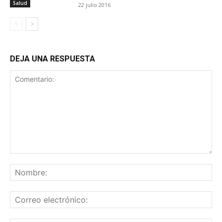
Salud
22 julio 2016
DEJA UNA RESPUESTA
Comentario:
No
Co
ele