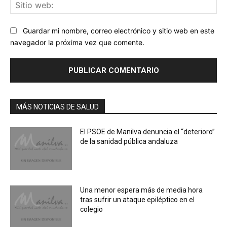
Sit
we
Guardar mi nombre, correo electrónico y sitio web en este
navegador la próxima vez que comente.
MÁS NOTICIAS DE SALUD
El PSOE de Manilva denuncia el “deterioro”
de la sanidad pública andaluza
Una menor espera más de media hora
tras sufrir un ataque epiléptico en el
colegio