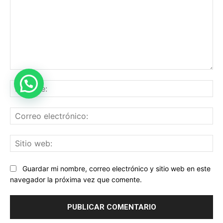
Comentario:
No
Co
ele
Sit
we
Guardar mi nombre, correo electrónico y sitio web en este
navegador la próxima vez que comente.