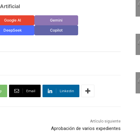
rtificial
Google AI
Gemini
DeepSeek
Copilot
p
Email
Linkedin
Artículo siguiente
Aprobación de varios expedientes