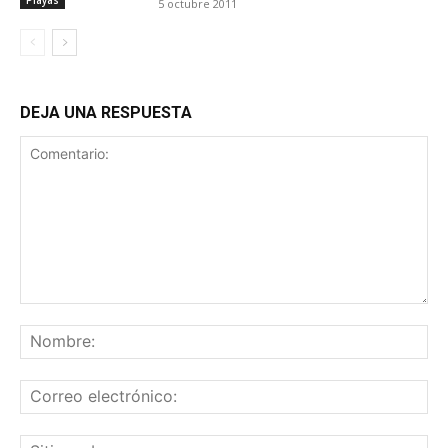
5 octubre 2011
DEJA UNA RESPUESTA
Comentario:
No
Co
ele
Sit