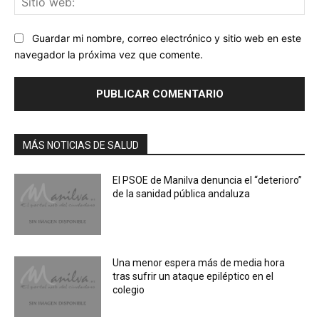
we
Guardar mi nombre, correo electrónico y sitio web en este
navegador la próxima vez que comente.
MÁS NOTICIAS DE SALUD
El PSOE de Manilva denuncia el “deterioro”
de la sanidad pública andaluza
Una menor espera más de media hora
tras sufrir un ataque epiléptico en el
colegio