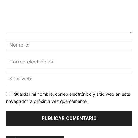
Comentario:
No
Co
ele
Sit
we
Guardar mi nombre, correo electrónico y sitio web en este
navegador la próxima vez que comente.