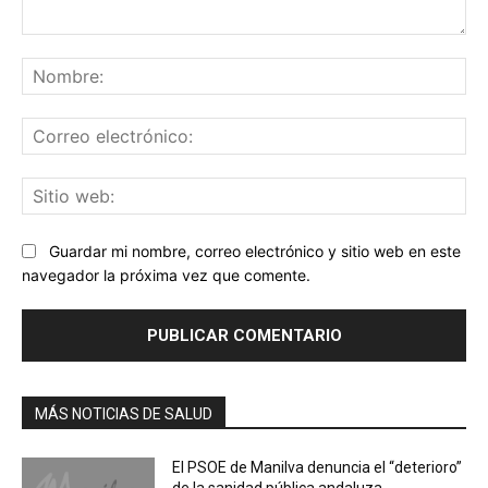
Comentario:
No
Co
ele
Sit
we
Guardar mi nombre, correo electrónico y sitio web en este
navegador la próxima vez que comente.
MÁS NOTICIAS DE SALUD
El PSOE de Manilva denuncia el “deterioro”