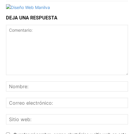
DEJA UNA RESPUESTA
Comentario:
No
Co
ele
Sit
we