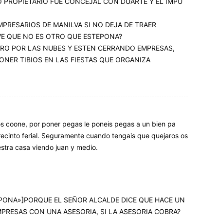
 PROPIETARIO FUE CONCEJAL CON DUARTE Y EL IMPU
MPRESARIOS DE MANILVA SI NO DEJA DE TRAER
VE QUE NO ES OTRO QUE ESTEPONA?
RO POR LAS NUBES Y ESTEN CERRANDO EMPRESAS,
NER TIBIOS EN LAS FIESTAS QUE ORGANIZA
s coone, por poner pegas le poneis pegas a un bien pa
 recinto ferial. Seguramente cuando tengais que quejaros os
estra casa viendo juan y medio.
PONA»]PORQUE EL SEÑOR ALCALDE DICE QUE HACE UN
PRESAS CON UNA ASESORIA, SI LA ASESORIA COBRA?