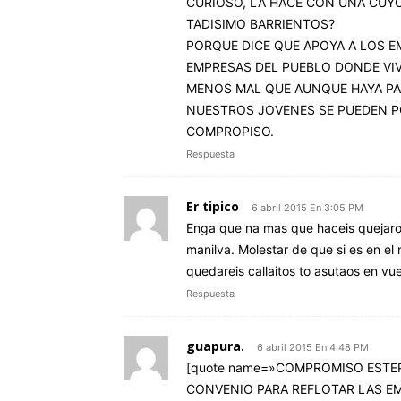
CURIOSO, LA HACE CON UNA CUYO
TADISIMO BARRIENTOS?
PORQUE DICE QUE APOYA A LOS E
EMPRESAS DEL PUEBLO DONDE VI
MENOS MAL QUE AUNQUE HAYA PA
NUESTROS JOVENES SE PUEDEN PO
COMPROPISO.
Respuesta
Er tipico
6 abril 2015 En 3:05 PM
Enga que na mas que haceis quejaro
manilva. Molestar de que si es en el
quedareis callaitos to asutaos en vu
Respuesta
guapura.
6 abril 2015 En 4:48 PM
[quote name=»COMPROMISO ESTE
CONVENIO PARA REFLOTAR LAS EM