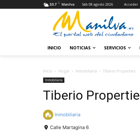
C
Sáb 08 agosto 2026
Acceder
33.7
Manilva
INICIO
NOTICIAS
SERVICIOS
Inicio
Hogar
Inmobiliaria
Tiberio Properties
Inmobiliaria
Tiberio Properti
Inmobiliaria
Calle Martagina 6