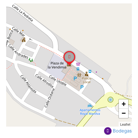
+
−
Leaflet
Bodegas