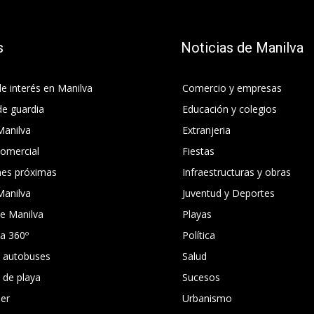
s
Noticias de Manilva
e interés en Manilva
Comercio y empresas
de guardia
Educación y colegios
Manilva
Extranjeria
comercial
Fiestas
nes próximas
Infraestructuras y obras
Manilva
Juventud y Deportes
e Manilva
Playas
ca 360º
Política
e autobuses
Salud
s de playa
Sucesos
er
Urbanismo