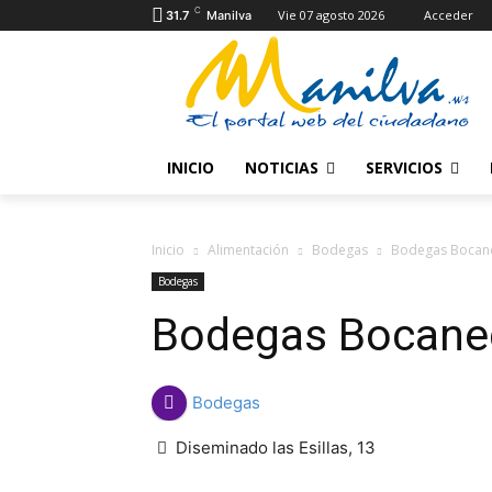
C
Vie 07 agosto 2026
Acceder
31.7
Manilva
INICIO
NOTICIAS
SERVICIOS
Inicio
Alimentación
Bodegas
Bodegas Bocan
Bodegas
Bodegas Bocane
Bodegas
Diseminado las Esillas, 13