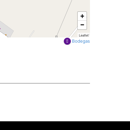
+
−
Leaflet
Bodegas