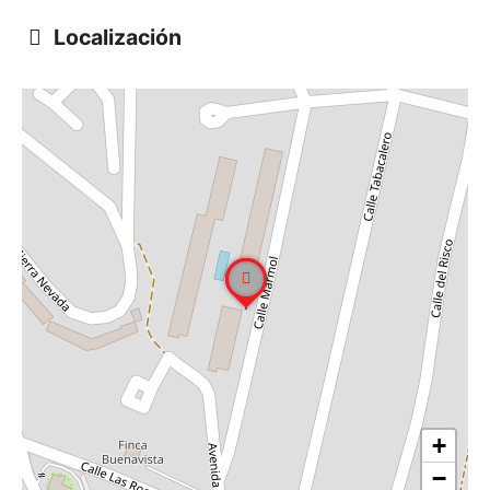
Localización
+
−