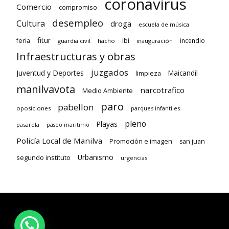
coronavirus
Comercio
compromiso
desempleo
Cultura
droga
escuela de música
fitur
feria
ibi
incendio
guardia civil
hacho
inauguración
Infraestructuras y obras
juzgados
Juventud y Deportes
limpieza
Maicandil
manilvavota
narcotrafico
Medio Ambiente
paro
pabellon
oposiciones
parques infantiles
pleno
Playas
pasarela
paseo maritimo
Policía Local de Manilva
Promoción e imagen
san juan
Urbanismo
segundo instituto
urgencias