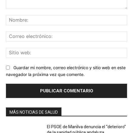
Comentario:
No
Co
ele
Sit
we
Guardar mi nombre, correo electrónico y sitio web en este
navegador la próxima vez que comente.
MÁS NOTICIAS DE SALUD
El PSOE de Manilva denuncia el “deterioro”
de la sanidad pública andaluza